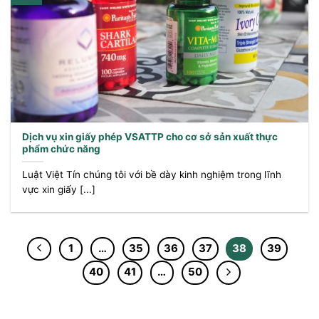
Dịch vụ xin giấy phép VSATTP cho cơ sở sản xuất thực
phẩm chức năng
Luật Việt Tín chúng tôi với bề dày kinh nghiệm trong lĩnh
vực xin giấy [...]
1
…
35
36
37
38
39
40
41
…
50