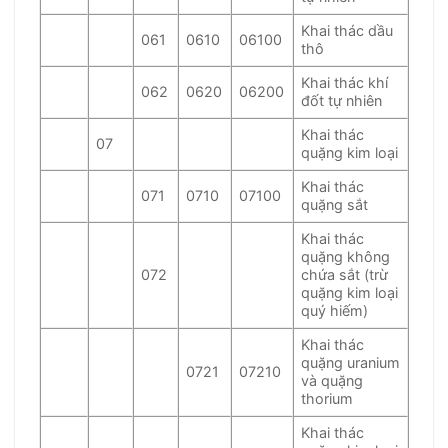
Khai thác dầu
061
0610
06100
thô
Khai thác khí
062
0620
06200
đốt tự nhiên
Khai thác
07
quặng kim loại
Khai thác
071
0710
07100
quặng sắt
Khai thác
quặng không
072
chứa sắt (trừ
quặng kim loại
quý hiếm)
Khai thác
quặng uranium
0721
07210
và quặng
thorium
Khai thác