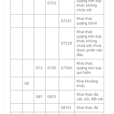
quặng kim loại
0722
khác không
chứa sắt
Khai thác
07221
quặng bôxít
Khai thác
quặng kim loại
khác không
07229
chứa sắt chưa
được phân vào
đâu
Khai thác
073
0730
07300
quặng kim loại
quí hiếm
Khai khoáng
08
khác
Khai thác đá,
081
0810
cát, sỏi, đất sét
08101
Khai thác đá