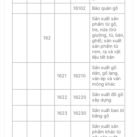
16102
Bảo quản gỗ
Sản xuất sản
phẩm từ gỗ,
tre, nứa (trừ
giường, tủ, bàn,
162
ghế); sản xuất
sản phẩm từ
rơm, rạ và vật
liệu tết bện
Sản xuất gỗ
dán, gỗ lạng,
1621
16210
ván ép và ván
mỏng khác
Sản xuất đồ gỗ
1622
16220
xây dựng
Sản xuất bao bì
1623
16230
bằng gỗ
Sản xuất sản
phẩm khác từ