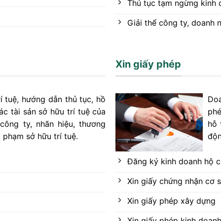
Thủ tục tạm ngừng kinh
Giải thể công ty, doanh 
Xin giấy phép
rí tuệ, hướng dẫn thủ tục, hồ
Do
c tài sản sở hữu trí tuệ của
phé
công ty, nhãn hiệu, thương
hỗ 
i phạm sở hữu trí tuệ.
độn
Đăng ký kinh doanh hộ c
Xin giấy chứng nhận cơ 
Xin giấy phép xây dựng
Xin giấy phép kinh doan