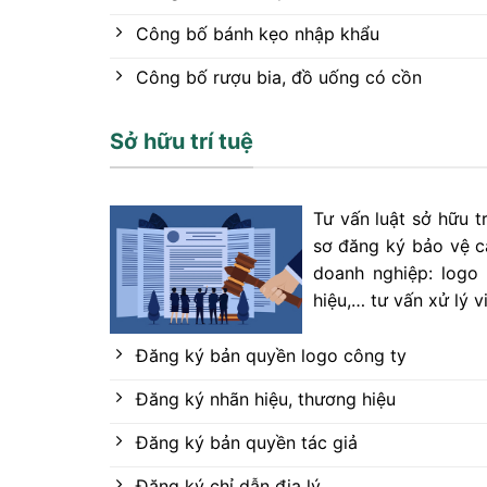
Công bố bánh kẹo nhập khẩu
Công bố rượu bia, đồ uống có cồn
Sở hữu trí tuệ
Tư vấn luật sở hữu t
sơ đăng ký bảo vệ cá
doanh nghiệp: logo 
hiệu,… tư vấn xử lý v
Đăng ký bản quyền logo công ty
Đăng ký nhãn hiệu, thương hiệu
Đăng ký bản quyền tác giả
Đăng ký chỉ dẫn địa lý