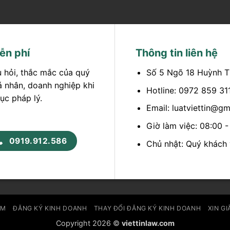
ễn phí
Thông tin liên hệ
u hỏi, thắc mắc của quý
Số 5 Ngõ 18 Huỳnh T
á nhân, doanh nghiệp khi
Hotline: 0972 859 31
ục pháp lý.
Email: luatviettin@g
Giờ làm việc: 08:00 
0919.912.586
Chủ nhật: Quý khách v
ẨM
ĐĂNG KÝ KINH DOANH
THAY ĐỔI ĐĂNG KÝ KINH DOANH
XIN GI
Copyright 2026 ©
viettinlaw.com