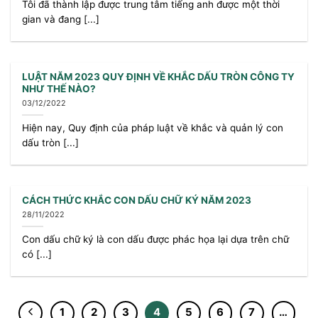
Tôi đã thành lập được trung tâm tiếng anh được một thời
gian và đang [...]
LUẬT NĂM 2023 QUY ĐỊNH VỀ KHẮC DẤU TRÒN CÔNG TY
NHƯ THẾ NÀO?
03/12/2022
Hiện nay, Quy định của pháp luật về khắc và quản lý con
dấu tròn [...]
CÁCH THỨC KHẮC CON DẤU CHỮ KÝ NĂM 2023
28/11/2022
Con dấu chữ ký là con dấu được phác họa lại dựa trên chữ
có [...]
1
2
3
4
5
6
7
…