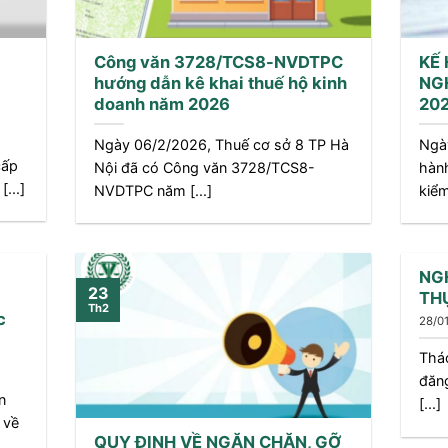
Công văn 3728/TCS8-NVDTPC
KẾ
hướng dẫn kê khai thuế hộ kinh
NG
doanh năm 2026
20
Ngày 06/2/2026, Thuế cơ sở 8 TP Hà
Ngà
cấp
Nội đã có Công văn 3728/TCS8-
hàn
...]
NVDTPC năm [...]
kiểm
NG
23
TH
Th2
c
28/0
Tháo
đăng
n
[...]
 về
QUY ĐỊNH VỀ NGĂN CHẶN, GỠ