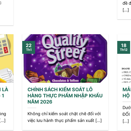
c
đề đ
[...]
22
18
Th1
Th12
 LÀ
CHÍNH SÁCH KIỂM SOÁT LÔ
MẪU
 1
HÀNG THỰC PHẨM NHẬP KHẨU
HỘ
NĂM 2026
Dướ
ộng
Không chỉ kiểm soát chặt chẽ đối với
ĐỐI
..]
việc lưu hành thực phẩm sản xuất [...]
[...]