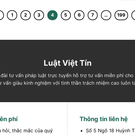
1
2
3
4
5
6
7
…
199
Luật Việt Tín
ng đài tư vấn pháp luật trực tuyến hỗ trợ tư vấn miễn phí c
tư vấn giàu kinh nghiệm với tinh thần trách nhiệm cao luôn 
ễn phí
Thông tin liên hệ
u hỏi, thắc mắc của quý
Số 5 Ngõ 18 Huỳnh T