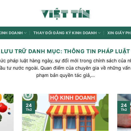
KINH DOANH
THAY ĐỔI ĐĂNG KÝ KINH DOANH
XIN GIẤY P
LƯU TRỮ DANH MỤC:
THÔNG TIN PHÁP LUẬT
 tức pháp luật hàng ngày, sự đổi mới trong chính sách của
ầu tư nước ngoài. Quan điểm của chuyên gia về những vấn 
phạm bản quyền tác giả,…
24
24
Th2
Th2