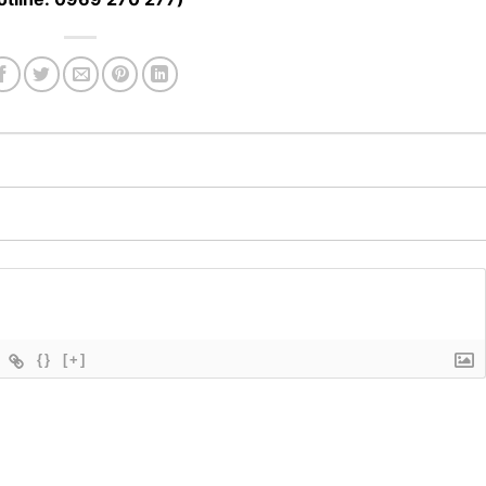
{}
[+]