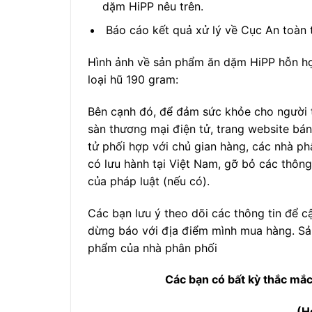
dặm HiPP nêu trên.
Báo cáo kết quả xử lý về Cục An toàn
Hình ảnh về sản phẩm ăn dặm HiPP hỗn hợp
loại hũ 190 gram:
Bên cạnh đó, để đảm sức khỏe cho người 
sàn thương mại điện tử, trang website bá
tử phối hợp với chủ gian hàng, các nhà p
có lưu hành tại Việt Nam, gỡ bỏ các thông
của pháp luật (nếu có).
Các bạn lưu ý theo dõi các thông tin để c
dừng báo với địa điểm mình mua hàng. Sả
phẩm của nhà phân phối
Các bạn có bất kỳ thắc mắc 
(H