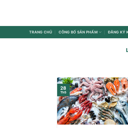
Bỏ
qua
nội
dung
TRANG CHỦ
CÔNG BỐ SẢN PHẨM
ĐĂNG KÝ 
28
Th5