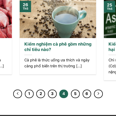
26
25
Th5
Th5
Kiểm nghiệm cà phê gồm những
Kiể
chỉ tiêu nào?
hại
à
Cà phê là thức uống ưa thích và ngày
Chì 
..]
càng phổ biến trên thị trường [...]
(Cd)
nặng
1
2
3
4
5
6