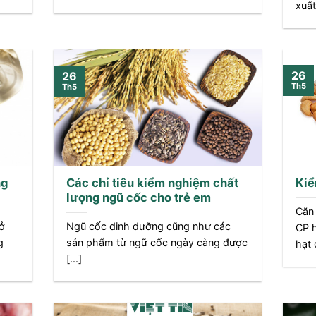
xuất
26
26
Th5
Th5
ng
Các chỉ tiêu kiểm nghiệm chất
Kiể
lượng ngũ cốc cho trẻ em
Căn
ở
Ngũ cốc dinh dưỡng cũng như các
CP h
g
sản phẩm từ ngữ cốc ngày càng được
hạt đ
[...]