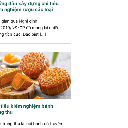
ng dẫn xây dựng chỉ tiêu
m nghiệm rượu các loại
 gian qua Nghị định
/2019/NĐ-CP đã mang lại nhiều
g tích cực. Đặc biệt [...]
 tiêu kiểm nghiệm bánh
ng thu
 trung thu là loại bánh cổ truyền