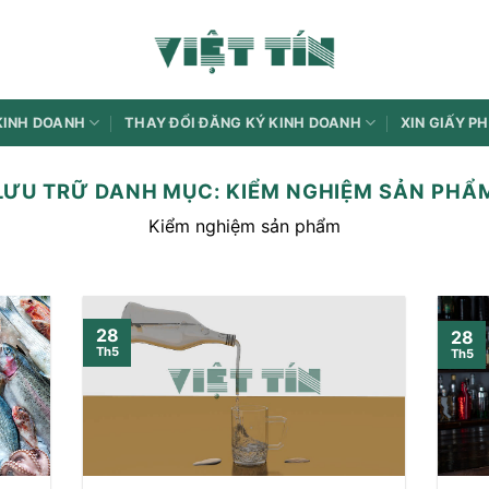
KINH DOANH
THAY ĐỔI ĐĂNG KÝ KINH DOANH
XIN GIẤY P
LƯU TRỮ DANH MỤC:
KIỂM NGHIỆM SẢN PHẨ
Kiểm nghiệm sản phẩm
28
28
Th5
Th5