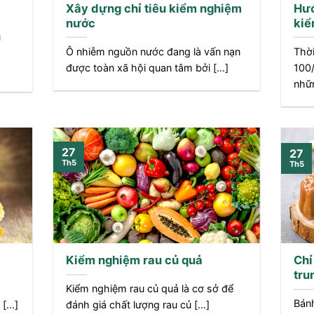
Xây dựng chỉ tiêu kiểm nghiệm
Hướ
nước
kiể
u
Ô nhiễm nguồn nước đang là vấn nạn
Thời
được toàn xã hội quan tâm bởi [...]
100
nhữn
27
27
Th5
Th5
Kiểm nghiệm rau củ quả
Chỉ
tru
Kiểm nghiệm rau củ quả là cơ sở để
Bánh
...]
đánh giá chất lượng rau củ [...]