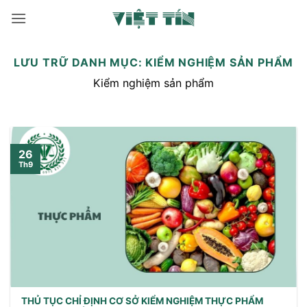
Bỏ
qua
nội
dung
LƯU TRỮ DANH MỤC:
KIỂM NGHIỆM SẢN PHẨM
Kiểm nghiệm sản phẩm
26
Th9
THỦ TỤC CHỈ ĐỊNH CƠ SỞ KIỂM NGHIỆM THỰC PHẨM