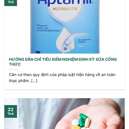
Th5
HƯỚNG DẪN CHỈ TIÊU KIỂM NGHIỆM ĐỊNH KỲ SỮA CÔNG
THỨC
Căn cứ theo quy định của pháp luật hiện hàng về an toàn
thực phẩm. [...]
22
Th4