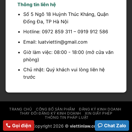
Thông tin liên hệ
Số 5 Ngõ 18 Huỳnh Thúc Kháng, Quận
Đống Đa, TP Hà Nội
Hotline: 0972 859 311 – 0919 912 586
Email: luatviettin@gmail.com
Giờ làm việc: 08:00 - 18:00 (mở cửa văn
phòng)
Chủ nhật: Quý khách vui lòng liên hệ
trước
TRANG CHỦ
CÔNG BỐ SẢN PHẨM
ĐĂNG KÝ KINH DOANH
THAY ĐỔI ĐĂNG KÝ KINH DOANH
XIN GIẤY PHÉP
THÔNG TIN PHÁP LUẬT
Gọi điện
Chat Zalo
Copyright 2026 ©
viettinlaw.com