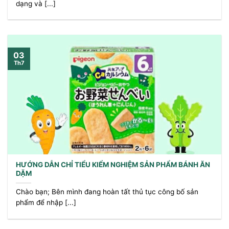
dạng và [...]
03
Th7
HƯỚNG DẪN CHỈ TIỂU KIỂM NGHIỆM SẢN PHẨM BÁNH ĂN
DẶM
Chào bạn; Bên mình đang hoàn tất thủ tục công bố sản
phẩm để nhập [...]