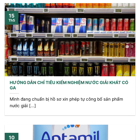
15
Th5
HƯỚNG DẪN CHỈ TIÊU KIỂM NGHIỆM NƯỚC GIẢI KHÁT CÓ
GA
Mình đang chuẩn bị hồ sơ xin phép tự công bố sản phẩm
nước giải [...]
10