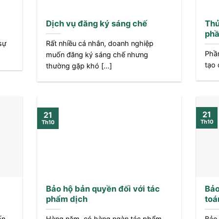
Dịch vụ đăng ký sáng chế
Thủ
ph
sự
Rất nhiều cá nhân, doanh nghiệp
Phầ
muốn đăng ký sáng chế nhưng
tạo 
thường gặp khó [...]
21
21
Th10
Th10
Bảo hộ bản quyền đối với tác
Bảo
phẩm dịch
toá
ốn
Hàng năm, có hàng ngàn tác phẩm
Bảo