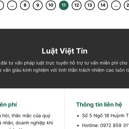
1
…
8
9
10
11
12
13
14
…
Luật Việt Tín
ng đài tư vấn pháp luật trực tuyến hỗ trợ tư vấn miễn phí c
tư vấn giàu kinh nghiệm với tinh thần trách nhiệm cao luôn 
ễn phí
Thông tin liên hệ
u hỏi, thắc mắc của quý
Số 5 Ngõ 18 Huỳnh T
á nhân, doanh nghiệp khi
Hotline: 0972 859 31