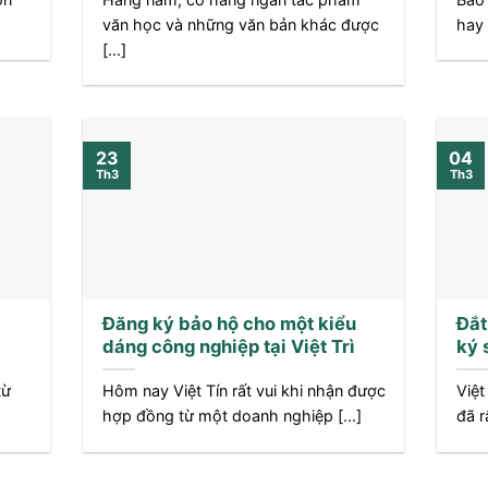
văn học và những văn bản khác được
hay 
[...]
23
04
Th3
Th3
Đăng ký bảo hộ cho một kiểu
Đắt
dáng công nghiệp tại Việt Trì
ký 
từ
Hôm nay Việt Tín rất vui khi nhận được
Việt
hợp đồng từ một doanh nghiệp [...]
đã r