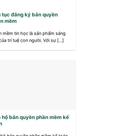
 tục đăng ký bản quyền
ần mềm
n mềm tin học là sản phẩm sáng
của trí tuệ con người. Với sự [...]
 hộ bản quyền phần mềm kế
n
 hộ bản quyền phần mềm kế toán