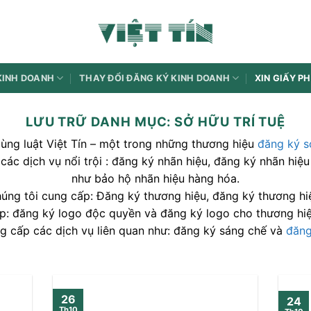
KINH DOANH
THAY ĐỔI ĐĂNG KÝ KINH DOANH
XIN GIẤY P
LƯU TRỮ DANH MỤC:
SỞ HỮU TRÍ TUỆ
 cùng luật Việt Tín – một trong những thương hiệu
đăng ký sở
các dịch vụ nổi trội : đăng ký nhãn hiệu, đăng ký nhãn hi
như bảo hộ nhãn hiệu hàng hóa.
húng tôi cung cấp: Đăng ký thương hiệu, đăng ký thương hi
p: đăng ký logo độc quyền và đăng ký logo cho thương hi
g cấp các dịch vụ liên quan như: đăng ký sáng chế và
đăng
26
24
Th10