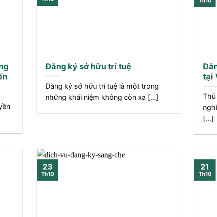
Th10
ng
Đăng ký sở hữu trí tuệ
Đăn
ến
tại
Đăng ký sở hữu trí tuệ là một trong
Thủ 
những khái niệm không còn xa [...]
yền
nghi
[...]
21
23
Th10
Th10