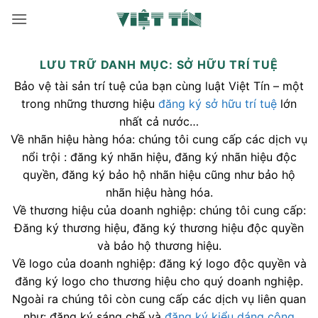
Bỏ
qua
nội
dung
LƯU TRỮ DANH MỤC:
SỞ HỮU TRÍ TUỆ
Bảo vệ tài sản trí tuệ của bạn cùng luật Việt Tín – một
trong những thương hiệu
đăng ký sở hữu trí tuệ
lớn
nhất cả nước…
Về nhãn hiệu hàng hóa: chúng tôi cung cấp các dịch vụ
nổi trội : đăng ký nhãn hiệu, đăng ký nhãn hiệu độc
quyền, đăng ký bảo hộ nhãn hiệu cũng như bảo hộ
nhãn hiệu hàng hóa.
Về thương hiệu của doanh nghiệp: chúng tôi cung cấp:
Đăng ký thương hiệu, đăng ký thương hiệu độc quyền
và bảo hộ thương hiệu.
Về logo của doanh nghiệp: đăng ký logo độc quyền và
đăng ký logo cho thương hiệu cho quý doanh nghiệp.
Ngoài ra chúng tôi còn cung cấp các dịch vụ liên quan
như: đăng ký sáng chế và
đăng ký kiểu dáng công