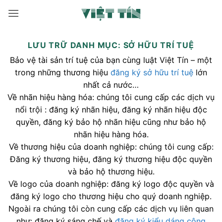
Bỏ
qua
nội
dung
LƯU TRỮ DANH MỤC:
SỞ HỮU TRÍ TUỆ
Bảo vệ tài sản trí tuệ của bạn cùng luật Việt Tín – một
trong những thương hiệu
đăng ký sở hữu trí tuệ
lớn
nhất cả nước…
Về nhãn hiệu hàng hóa: chúng tôi cung cấp các dịch vụ
nổi trội : đăng ký nhãn hiệu, đăng ký nhãn hiệu độc
quyền, đăng ký bảo hộ nhãn hiệu cũng như bảo hộ
nhãn hiệu hàng hóa.
Về thương hiệu của doanh nghiệp: chúng tôi cung cấp:
Đăng ký thương hiệu, đăng ký thương hiệu độc quyền
và bảo hộ thương hiệu.
Về logo của doanh nghiệp: đăng ký logo độc quyền và
đăng ký logo cho thương hiệu cho quý doanh nghiệp.
Ngoài ra chúng tôi còn cung cấp các dịch vụ liên quan
như: đăng ký sáng chế và
đăng ký kiểu dáng công