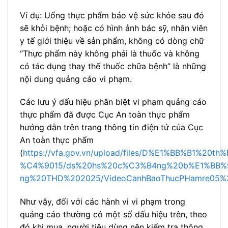
Ví dụ: Uống thực phẩm bảo vệ sức khỏe sau đó
sẽ khỏi bệnh; hoặc có hình ảnh bác sỹ, nhân viên
y tế giới thiệu về sản phẩm, không có dòng chữ
“Thực phẩm này không phải là thuốc và không
có tác dụng thay thế thuốc chữa bệnh” là những
nội dung quảng cáo vi phạm.
Các lưu ý dấu hiệu phân biệt vi phạm quảng cáo
thực phẩm đã được Cục An toàn thực phẩm
hướng dẫn trên trang thông tin điện tử của Cục
An toàn thực phẩm
(
https://vfa.gov.vn/upload/files/D%E1%BB%B1%20
%C4%9015/ds%20hs%20c%C3%B4ng%20b%E1%BB%91
ng%20THD%202025/VideoCanhBaoThucPHamre05%2
Như vậy, đối với các hành vi vi phạm trong
quảng cáo thường có một số dấu hiệu trên, theo
đó khi mua, người tiêu dùng nên kiểm tra thông