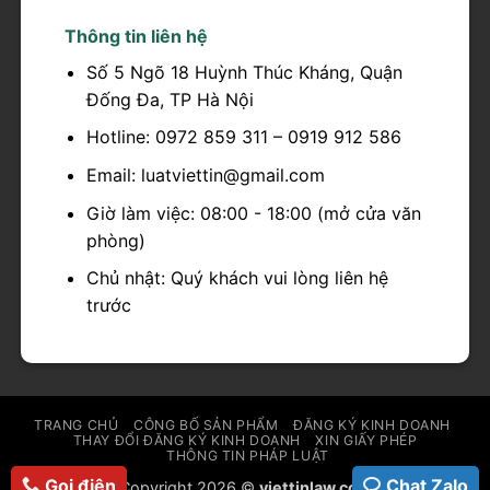
Thông tin liên hệ
Số 5 Ngõ 18 Huỳnh Thúc Kháng, Quận
Đống Đa, TP Hà Nội
Hotline: 0972 859 311 – 0919 912 586
Email: luatviettin@gmail.com
Giờ làm việc: 08:00 - 18:00 (mở cửa văn
phòng)
Chủ nhật: Quý khách vui lòng liên hệ
trước
TRANG CHỦ
CÔNG BỐ SẢN PHẨM
ĐĂNG KÝ KINH DOANH
THAY ĐỔI ĐĂNG KÝ KINH DOANH
XIN GIẤY PHÉP
THÔNG TIN PHÁP LUẬT
Gọi điện
Chat Zalo
Copyright 2026 ©
viettinlaw.com