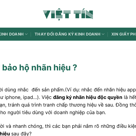
KINH DOANH
THAY ĐỔI ĐĂNG KÝ KINH DOANH
XIN GIẤY P
 bảo hộ nhãn hiệu ?
ười dùng nhắc đến sản phẩm.(Ví dụ: nhắc đến nhãn hiệu app
hư iphone, ipad…). Việc
đăng ký nhãn hiệu độc quyền
là hế
ạn, tránh quá trình tranh chấp thương hiệu về sau. Đồng th
cho người tiêu dùng với doanh nghiệp của bạn.
ời và nhanh chóng, thì các bạn phải nắm rõ những điều kiệ
 hiệu
sau đây?