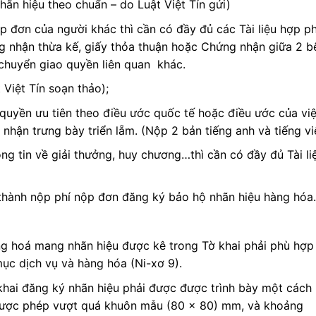
ãn hiệu theo chuẩn – do Luật Việt Tín gửi)
 đơn của người khác thì cần có đầy đủ các Tài liệu hợp p
 nhận thừa kế, giấy thỏa thuận hoặc Chứng nhận giữa 2 b
chuyển giao quyền liên quan khác.
Việt Tín soạn thảo);
uyền ưu tiên theo điều ước quốc tế hoặc điều ước của việ
nhận trưng bày triển lẵm. (Nộp 2 bản tiếng anh và tiếng vi
ng tin về giải thưởng, huy chương…thì cần có đầy đủ Tài li
 thành nộp phí nộp đơn đăng ký bảo hộ nhãn hiệu hàng hóa.
g hoá mang nhãn hiệu được kê trong Tờ khai phải phù hợp
ục dịch vụ và hàng hóa (Ni-xơ 9).
hai đăng ký nhãn hiệu phải được được trình bày một cách 
 được phép vượt quá khuôn mẫu (80 x 80) mm, và khoảng