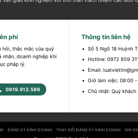
ễn phí
Thông tin liên hệ
u hỏi, thắc mắc của quý
Số 5 Ngõ 18 Huỳnh T
á nhân, doanh nghiệp khi
Hotline: 0972 859 31
ục pháp lý.
Email: luatviettin@g
Giờ làm việc: 08:00 
0919.912.586
Chủ nhật: Quý khách v
ẨM
ĐĂNG KÝ KINH DOANH
THAY ĐỔI ĐĂNG KÝ KINH DOANH
XIN GI