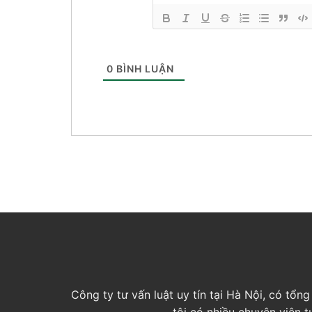
0
BÌNH LUẬN
Công ty tư vấn luật uy tín tại Hà Nội, có tổ
tôi có nhiều chuyên viên 