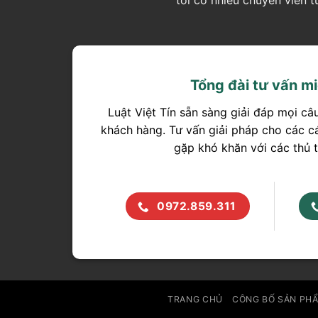
Tổng đài tư vấn mi
Luật Việt Tín sẵn sàng giải đáp mọi câ
khách hàng. Tư vấn giải pháp cho các c
gặp khó khăn với các thủ t
0972.859.311
TRANG CHỦ
CÔNG BỐ SẢN PH