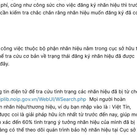
phí, cũng như công sức cho việc đăng ký nhãn hiệu thì trư
c cần kiểm tra chắc chắn rằng nhãn hiệu muốn đăng ký đã c
à công việc thuộc bộ phận nhãn hiệu nằm trong cục sở hữu t
thể tra cứu cơ bản về trạng thái đăng ký nhãn hiệu đã được
đây.
tin điện tử để tra cứu tình trạng các nhãn hiệu đã bị từ ch
/iplib.noip.gov.vn/WebUI/WSearch.php
Mọi người hoàn
 nhãn hiệu/thương hiệu, ví dụ bạn nhập vào là : Việt Tín,
ược coi là giải pháp hữu ích nhất từ trước đến nay, giúp m
h xác đến 60% tình trạng ý tưởng nhãn hiệu của mình đã bị
ng có thể theo dõi quán trình bảo hộ nhãn hiệu tại Cục sở