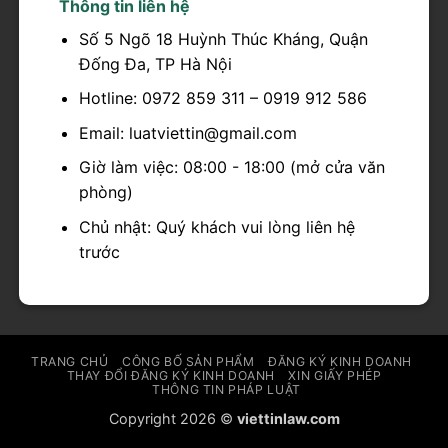
Thông tin liên hệ
Số 5 Ngõ 18 Huỳnh Thúc Kháng, Quận
Đống Đa, TP Hà Nội
Hotline: 0972 859 311 – 0919 912 586
Email: luatviettin@gmail.com
Giờ làm việc: 08:00 - 18:00 (mở cửa văn
phòng)
Chủ nhật: Quý khách vui lòng liên hệ
trước
TRANG CHỦ
CÔNG BỐ SẢN PHẨM
ĐĂNG KÝ KINH DOANH
THAY ĐỔI ĐĂNG KÝ KINH DOANH
XIN GIẤY PHÉP
THÔNG TIN PHÁP LUẬT
Copyright 2026 ©
viettinlaw.com