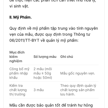
để thực hiện các phân tích cần thiết như hóa lý,
vi sinh vật.
II. Mỹ Phẩm.
Quy định về mỹ phẩm tập trung vào tính nguyên
vẹn của mẫu, được quy định trong Thông tư
06/2011/TT-BYT về quản lý mỹ phẩm:
Mục đích
kiểm
Số lượng mẫu
Ghi chú
nghiệm
Công bố mỹ
2 mẫu (mỗi
phẩm nhập
mẫu ≥ 50g
Mẫu gốc nguyên vẹn.
khẩu
hoặc 50ml)
Kiểm tra
Theo quy định quản lý
chất lượng
3 mẫu
chất lượng sản phẩm
thị trường
lưu hành.
Mẫu cần được bảo quản tốt để tránh hư hỏng