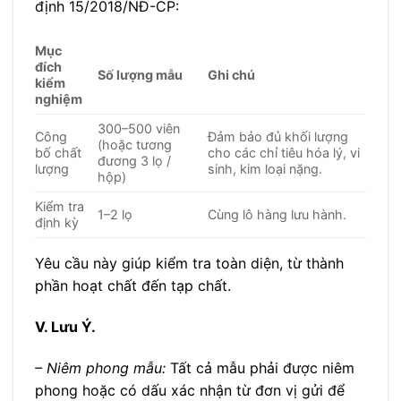
định 15/2018/NĐ-CP:
Mục
đích
Số lượng mẫu
Ghi chú
kiểm
nghiệm
300–500 viên
Công
Đảm bảo đủ khối lượng
(hoặc tương
bố chất
cho các chỉ tiêu hóa lý, vi
đương 3 lọ /
lượng
sinh, kim loại nặng.
hộp)
Kiểm tra
1–2 lọ
Cùng lô hàng lưu hành.
định kỳ
Yêu cầu này giúp kiểm tra toàn diện, từ thành
phần hoạt chất đến tạp chất.
V. Lưu Ý.
– Niêm phong mẫu:
Tất cả mẫu phải được niêm
phong hoặc có dấu xác nhận từ đơn vị gửi để