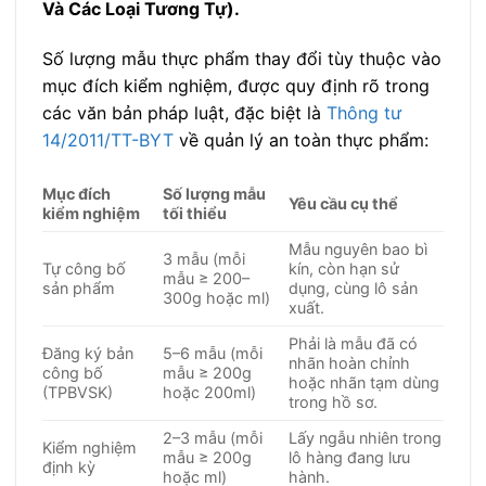
Và Các Loại Tương Tự).
Số lượng mẫu thực phẩm thay đổi tùy thuộc vào
mục đích kiểm nghiệm, được quy định rõ trong
các văn bản pháp luật, đặc biệt là
Thông tư
14/2011/TT-BYT
về quản lý an toàn thực phẩm:
Mục đích
Số lượng mẫu
Yêu cầu cụ thể
kiểm nghiệm
tối thiểu
Mẫu nguyên bao bì
3 mẫu (mỗi
Tự công bố
kín, còn hạn sử
mẫu ≥ 200–
sản phẩm
dụng, cùng lô sản
300g hoặc ml)
xuất.
Phải là mẫu đã có
Đăng ký bản
5–6 mẫu (mỗi
nhãn hoàn chỉnh
công bố
mẫu ≥ 200g
hoặc nhãn tạm dùng
(TPBVSK)
hoặc 200ml)
trong hồ sơ.
2–3 mẫu (mỗi
Lấy ngẫu nhiên trong
Kiểm nghiệm
mẫu ≥ 200g
lô hàng đang lưu
định kỳ
hoặc ml)
hành.