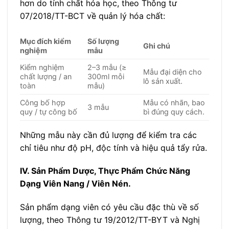
hơn do tính chất hóa học, theo Thông tư
07/2018/TT-BCT về quản lý hóa chất:
Mục đích kiểm
Số lượng
Ghi chú
nghiệm
mẫu
Kiểm nghiệm
2–3 mẫu (≥
Mẫu đại diện cho
chất lượng / an
300ml mỗi
lô sản xuất.
toàn
mẫu)
Công bố hợp
Mẫu có nhãn, bao
3 mẫu
quy / tự công bố
bì đúng quy cách.
Những mẫu này cần đủ lượng để kiểm tra các
chỉ tiêu như độ pH, độc tính và hiệu quả tẩy rửa.
IV. Sản Phẩm Dược, Thực Phẩm Chức Năng
Dạng Viên Nang / Viên Nén.
Sản phẩm dạng viên có yêu cầu đặc thù về số
lượng, theo Thông tư 19/2012/TT-BYT và Nghị