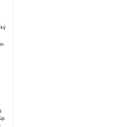
h
ký
̉m
̉
úp
g