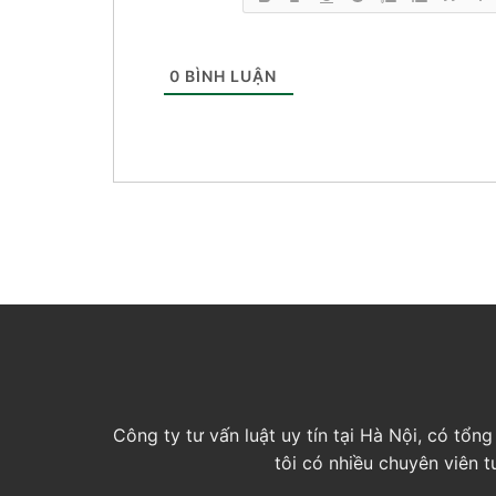
0
BÌNH LUẬN
Công ty tư vấn luật uy tín tại Hà Nội, có tổ
tôi có nhiều chuyên viên 