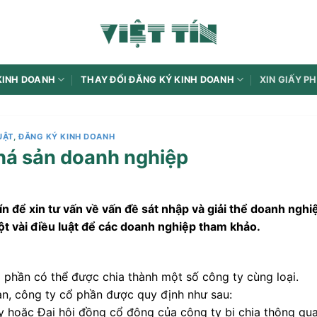
KINH DOANH
THAY ĐỔI ĐĂNG KÝ KINH DOANH
XIN GIẤY P
UẬT
,
ĐĂNG KÝ KINH DOANH
 phá sản doanh nghiệp
ín để xin tư vấn về vấn đề sát nhập và giải thể doanh nghi
ột vài điều luật để các doanh nghiệp tham khảo.
ổ phần có thể được chia thành một số công ty cùng loại.
ạn, công ty cổ phần được quy định như sau:
ty hoặc Đại hội đồng cổ đông của công ty bị chia thông qu