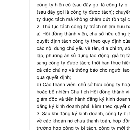
công ty hiện có (sau đây gọi là công ty b
(sau đây gọi là công ty được tách); chuy
ty được tách mà không chấm dứt tồn tại c
2. Thủ tục tách công ty trách nhiệm hữu 
a) Hội đồng thành viên, chủ sở hữu công 
quyết định tách công ty theo quy định của
các nội dung chủ yếu về tên, địa chỉ trụ s
lập; phương án sử dụng lao động; giá trị t
sang công ty được tách; thời hạn thực hiệ
cả các chủ nợ và thông báo cho người lao
qua quyết định;
b) Các thành viên, chủ sở hữu công ty ho
hoặc bổ nhiệm Chủ tịch Hội đồng thành vi
giám đốc và tiến hành đăng ký kinh doanh
đăng ký kinh doanh phải kèm theo quyết đ
3. Sau khi đăng ký kinh doanh, công ty bị 
về các khoản nợ chưa thanh toán, hợp đồng
trường hợp công ty bị tách, công ty mới t