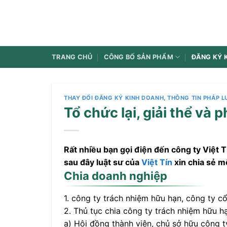
Bỏ
qua
nội
dung
TRANG CHỦ
CÔNG BỐ SẢN PHẨM
ĐĂNG KÝ 
THAY ĐỔI ĐĂNG KÝ KINH DOANH
,
THÔNG TIN PHÁP L
Tổ chức lại, giải thể và
Rất nhiều bạn gọi điện đến công ty Việt T
sau đây luật sư của
Việt Tín
xin chia sẻ m
Chia doanh nghiệp
1. công ty trách nhiệm hữu hạn, công ty c
2. Thủ tục chia công ty trách nhiệm hữu h
a) Hội đồng thành viên, chủ sở hữu công 