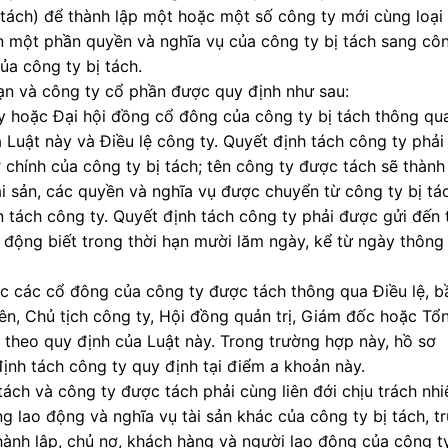
ị tách) để thành lập một hoặc một số công ty mới cùng loại
ển một phần quyền và nghĩa vụ của công ty bị tách sang cô
ủa công ty bị tách.
hạn và công ty cổ phần được quy định như sau:
ty hoặc Đại hội đồng cổ đông của công ty bị tách thông qu
 Luật này và Điều lệ công ty. Quyết định tách công ty phải
ở chính của công ty bị tách; tên công ty được tách sẽ thành
ài sản, các quyền và nghĩa vụ được chuyển từ công ty bị tá
n tách công ty. Quyết định tách công ty phải được gửi đến 
 động biết trong thời hạn mười lăm ngày, kể từ ngày thông
ặc các cổ đông của công ty được tách thông qua Điều lệ, b
ên, Chủ tịch công ty, Hội đồng quản trị, Giám đốc hoặc Tổ
 theo quy định của Luật này. Trong trường hợp này, hồ sơ
ịnh tách công ty quy định tại điểm a khoản này.
tách và công ty được tách phải cùng liên đới chịu trách nh
 lao động và nghĩa vụ tài sản khác của công ty bị tách, t
hành lập, chủ nợ, khách hàng và người lao động của công t