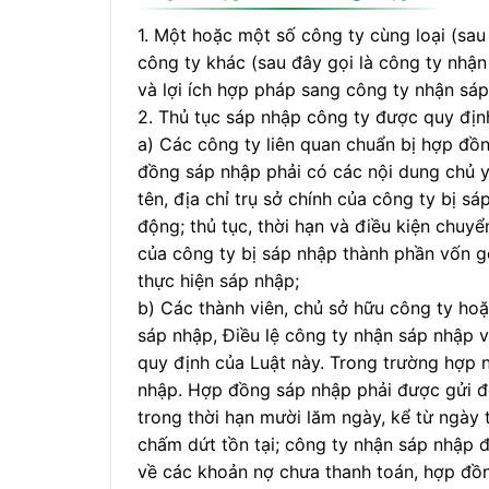
1. Một hoặc một số công ty cùng loại (sau
công ty khác (sau đây gọi là công ty nhận
và lợi ích hợp pháp sang công ty nhận sáp
2. Thủ tục sáp nhập công ty được quy địn
a) Các công ty liên quan chuẩn bị hợp đồ
đồng sáp nhập phải có các nội dung chủ yế
tên, địa chỉ trụ sở chính của công ty bị s
động; thủ tục, thời hạn và điều kiện chuyể
của công ty bị sáp nhập thành phần vốn gó
thực hiện sáp nhập;
b) Các thành viên, chủ sở hữu công ty ho
sáp nhập, Điều lệ công ty nhận sáp nhập 
quy định của Luật này. Trong trường hợp 
nhập. Hợp đồng sáp nhập phải được gửi đế
trong thời hạn mười lăm ngày, kể từ ngày 
chấm dứt tồn tại; công ty nhận sáp nhập 
về các khoản nợ chưa thanh toán, hợp đồn