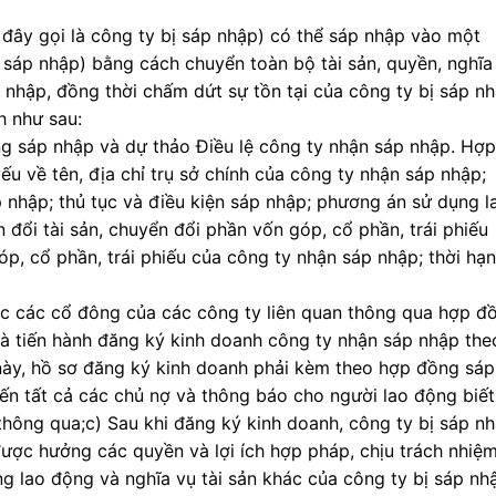
 đây gọi là công ty bị sáp nhập) có thể sáp nhập vào một
 sáp nhập) bằng cách chuyển toàn bộ tài sản, quyền, nghĩa
 nhập, đồng thời chấm dứt sự tồn tại của công ty bị sáp nh
h như sau:
ng sáp nhập và dự thảo Điều lệ công ty nhận sáp nhập. Hợp
u về tên, địa chỉ trụ sở chính của công ty nhận sáp nhập;
áp nhập; thủ tục và điều kiện sáp nhập; phương án sử dụng l
n đổi tài sản, chuyển đổi phần vốn góp, cổ phần, trái phiếu
p, cổ phần, trái phiếu của công ty nhận sáp nhập; thời hạn
ặc các cổ đông của các công ty liên quan thông qua hợp đ
và tiến hành đăng ký kinh doanh công ty nhận sáp nhập the
này, hồ sơ đăng ký kinh doanh phải kèm theo hợp đồng sáp
n tất cả các chủ nợ và thông báo cho người lao động biết
thông qua;c) Sau khi đăng ký kinh doanh, công ty bị sáp n
được hưởng các quyền và lợi ích hợp pháp, chịu trách nhiệ
g lao động và nghĩa vụ tài sản khác của công ty bị sáp nh