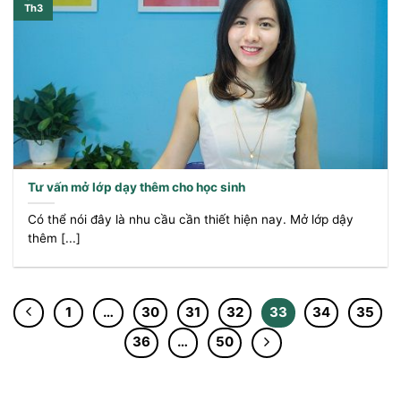
Th3
Tư vấn mở lớp dạy thêm cho học sinh
Có thể nói đây là nhu cầu cần thiết hiện nay. Mở lớp dậy
thêm [...]
1
…
30
31
32
33
34
35
36
…
50