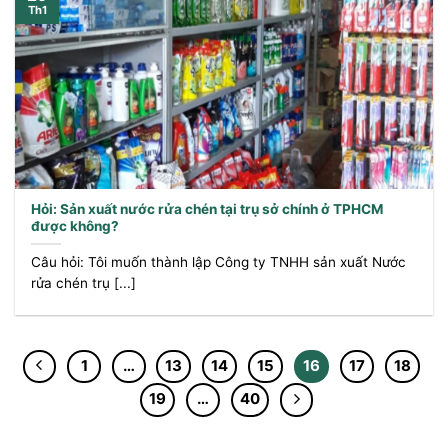
Th1
Hỏi: Sản xuất nước rửa chén tại trụ sở chính ở TPHCM
được không?
Câu hỏi: Tôi muốn thành lập Công ty TNHH sản xuất Nước
rửa chén trụ [...]
1
…
13
14
15
16
17
18
19
…
40