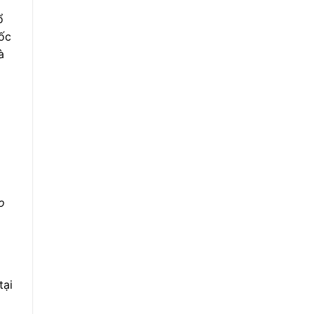
ổ
uốc
à
o
tại