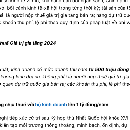
ỉ số kinh tế vĩ mô, khả năng cân đối ngân sách, Chính phủ
 bối cảnh kinh tế-xã hội trong từng thời kỳ; tài sản của t
i là người nộp thuế giá trị gia tăng bán ra; hàng dự trữ q
 khoản thu phí, lệ phí theo quy định của pháp luật về phí v
huế Giá trị gia tăng 2024
 xuất, kinh doanh có mức doanh thu năm
từ 500 triệu đồng
n không kinh doanh, không phải là người nộp thuế giá trị gia
 quan dự trữ quốc gia bán ra; các khoản thu phí, lệ phí the
g chịu thuế với
hộ kinh doanh
lên 1 tỷ đồng/năm
hị tiếp xúc cử tri sau Kỳ họp thứ Nhất Quốc hội khóa XVI 
iến tạo môi trường thông thoáng, minh bạch, ổn định, dự