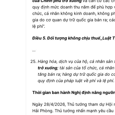
của Chính phủ trở xuống
và căn cứ các ch
quy định mức doanh thu năm để phù hợp với
chức, cá nhân không kinh doanh, không phả
gia do cơ quan dự trữ quốc gia bán ra; các
lệ phí”.
Điều 5. Đối tượng không chịu thuế_Luật T
…
Hàng hóa, dịch vụ của hộ, cá nhân sản
trở xuống
; tài sản của tổ chức, cá nhâ
tăng bán ra; hàng dự trữ quốc gia do cơ
quy định của pháp luật về phí và lệ phí.
Thời gian ban hành Nghị định nâng ngưỡn
Ngày 28/4/2026, Thủ tướng tham dự Hội ng
Hải Phòng. Thủ tướng nhấn mạnh yêu cầu k