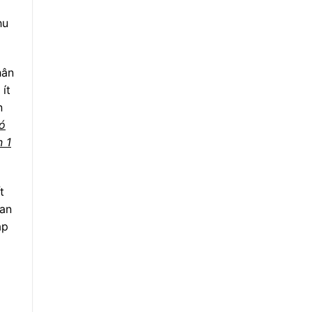
hu
hân
ít
n
đó
n 1
t
 an
áp