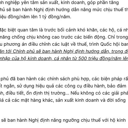
nh nghiệp yên tâm sản xuất, kinh doanh, góp phần tăng
 phủ sẽ ban hành Nghị định hướng dẫn nâng mức chịu thuế t
riệu đồng/năm lên 1 tỷ đồng/năm.
ặc biệt quan tâm là trước bối cảnh khó khăn, các hộ, cá n
năng chống chịu không cao trước các biến động. Chỉ trong 
 phương án điều chỉnh các luật về thuế, trình Quốc hội ba
ần tới Chính phủ sẽ ban hành Nghị định hướng dẫn, trong 
nhập của hộ kinh doanh, cá nhân từ 500 triệu đồng/năm lê
phủ đã ban hành các chính sách phù hợp, các biện pháp rấ
rất ngắn, sử dụng hiệu quả các công cụ điều hành, bảo đảm
h, điều tiết, ổn định thị trường… Nếu không có các giải ph
 giá cả các mặt hàng khác, sản xuất kinh doanh và đời sống
ủ sẽ ban hành Nghị định nâng ngưỡng chịu thuế với hộ kinh