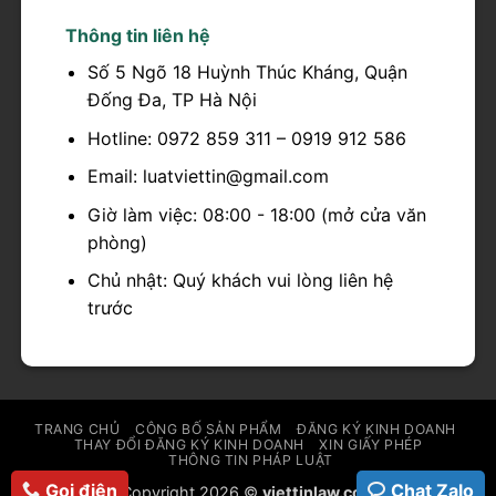
Thông tin liên hệ
Số 5 Ngõ 18 Huỳnh Thúc Kháng, Quận
Đống Đa, TP Hà Nội
Hotline: 0972 859 311 – 0919 912 586
Email: luatviettin@gmail.com
Giờ làm việc: 08:00 - 18:00 (mở cửa văn
phòng)
Chủ nhật: Quý khách vui lòng liên hệ
trước
TRANG CHỦ
CÔNG BỐ SẢN PHẨM
ĐĂNG KÝ KINH DOANH
THAY ĐỔI ĐĂNG KÝ KINH DOANH
XIN GIẤY PHÉP
THÔNG TIN PHÁP LUẬT
Gọi điện
Chat Zalo
Copyright 2026 ©
viettinlaw.com